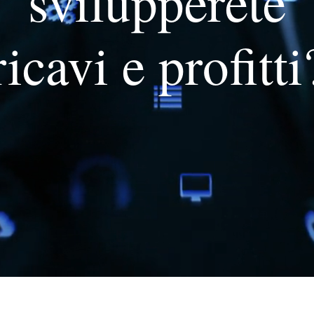
svilupperete
ricavi e profitti