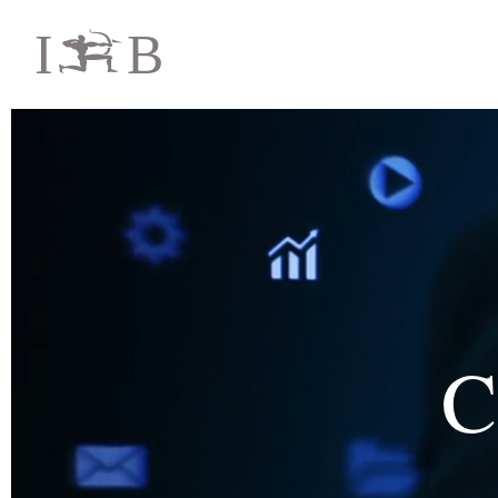
I
B
i
C