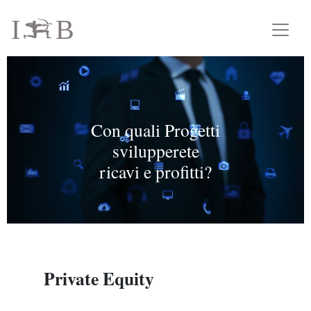
I
B
i
Con quali Progetti
svilupperete
ricavi e profitti?
Private Equity