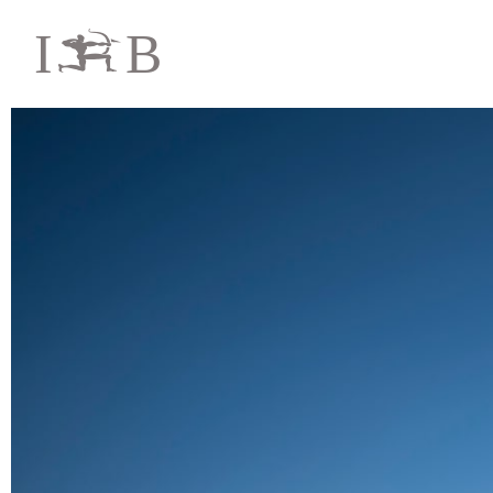
I
B
i