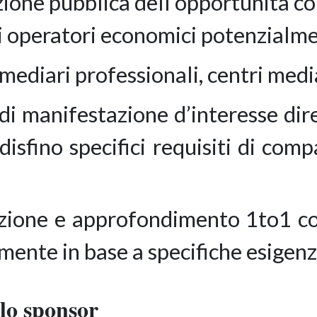
one pubblica dell’opportunità con 
gli operatori economici potenzialm
mediari professionali, centri media
a di manifestazione d’interesse di
isfino specifici requisiti di compa
zione e approfondimento 1to1 con
ente in base a specifiche esigenz
llo sponsor