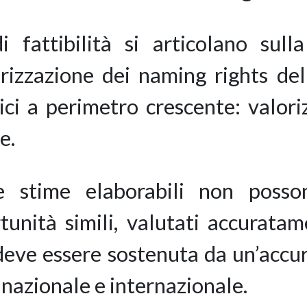
 fattibilità si articolano sulla
rizzazione dei naming rights dell
egici a perimetro crescente: valori
e.
 le stime elaborabili non posso
rtunità simili, valutati accurat
eve essere sostenuta da un’accura
o nazionale e internazionale.