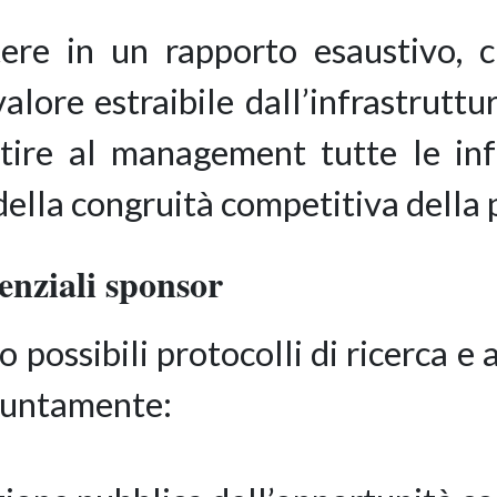
tere in un rapporto esaustivo, c
lore estraibile dall’infrastruttu
antire al management tutte le in
della congruità competitiva della 
tenziali sponsor
o possibili protocolli di ricerca e 
giuntamente: