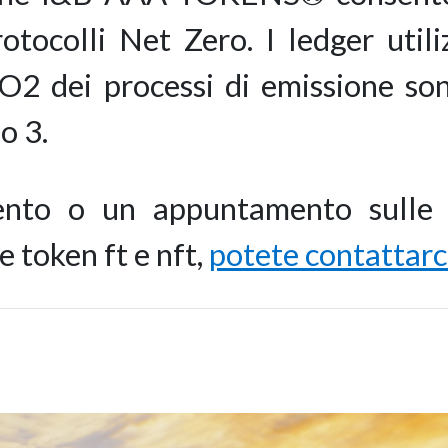
otocolli Net Zero. I ledger utili
CO2 dei processi di emissione so
o 3.
nto o un appuntamento sulle 
e token ft e nft,
potete contattarc