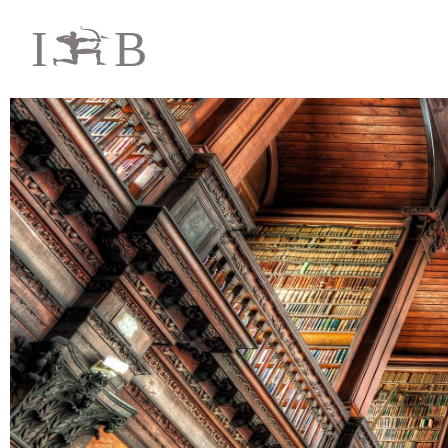
I
B
i