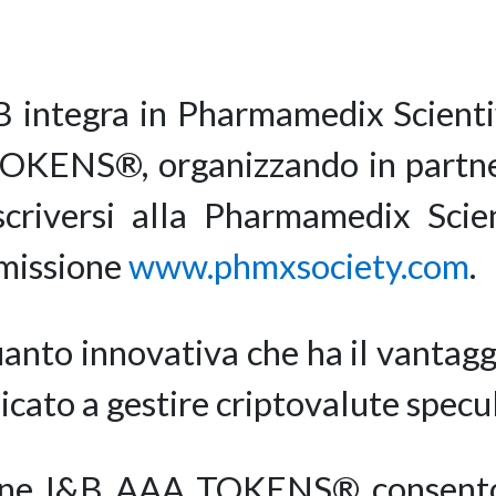
.
B integra in Pharmamedix Scientif
OKENS®, organizzando in partners
scriversi alla Pharmamedix Scien
emissione
www.phmxsociety.com
.
nto innovativa che ha il vantaggi
icato a gestire criptovalute specu
ione I&B AAA TOKENS® consenton